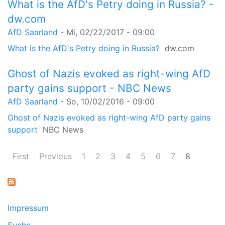
What is the AfD's Petry doing in Russia? -
dw.com
AfD Saarland
-
Mi, 02/22/2017 - 09:00
What is the AfD's Petry doing in Russia?
dw.com
Ghost of Nazis evoked as right-wing AfD
party gains support - NBC News
AfD Saarland
-
So, 10/02/2016 - 09:00
Ghost of Nazis evoked as right-wing AfD party gains
support
NBC News
First
Previous
1
2
3
4
5
6
7
8
Seiten
Impressum