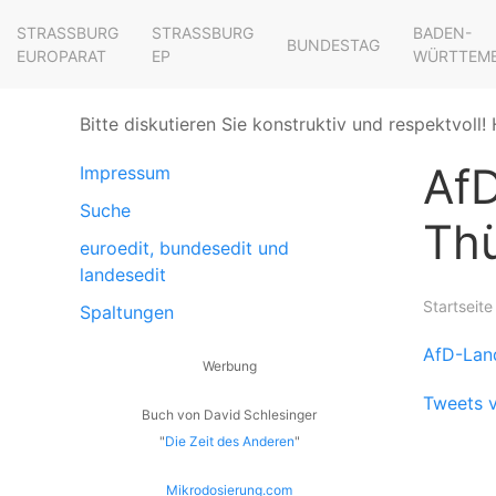
STRASSBURG E
STRASSBURG E
BADEN-
BUNDESTAG
UROPARAT
P
WÜRTTEM
Bitte diskutieren Sie konstruktiv und respektvoll! 
Af
Impressum
Suche
Th
euroedit, bundesedit und
landesedit
Startseite
Spaltungen
AfD-Lan
Werbung
Tweets 
Buch von David Schlesinger
"
Die Zeit des Anderen
"
Mikrodosierung.com