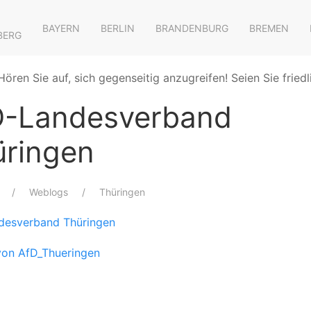
BAYERN
BERLIN
BRANDENBURG
BREMEN
BERG
Hören Sie auf, sich gegenseitig anzugreifen! Seien Sie friedl
D-Landesverband
üringen
Weblogs
Thüringen
desverband Thüringen
von AfD_Thueringen