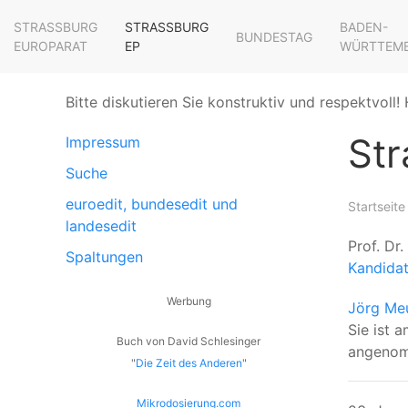
STRASSBURG E
STRASSBURG E
BADEN-
BUNDESTAG
UROPARAT
P
WÜRTTEM
Bitte diskutieren Sie konstruktiv und respektvoll! 
Str
Impressum
Suche
euroedit, bundesedit und
Startseite
landesedit
Prof. Dr
Spaltungen
Kandidat
Werbung
Jörg Me
Sie ist 
Buch von David Schlesinger
angenom
"
Die Zeit des Anderen
"
Mikrodosierung.com