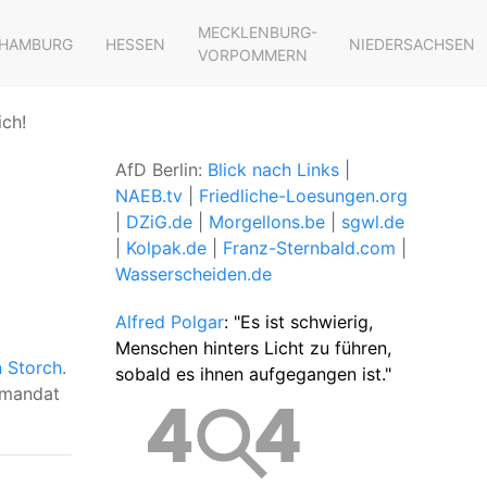
MECKLENBURG-
HAMBURG
HESSEN
NIEDERSACHSEN
VORPOMMERN
ich!
AfD Berlin:
Blick nach Links
|
NAEB.tv
|
Friedliche-Loesungen.org
|
DZiG.de
|
Morgellons.be
|
sgwl.de
|
Kolpak.de
|
Franz-Sternbald.com
|
Wasserscheiden.de
Alfred Polgar
: "Es ist schwierig,
Menschen hinters Licht zu führen,
n Storch
.
sobald es ihnen aufgegangen ist."
smandat