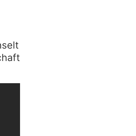
selt
chaft