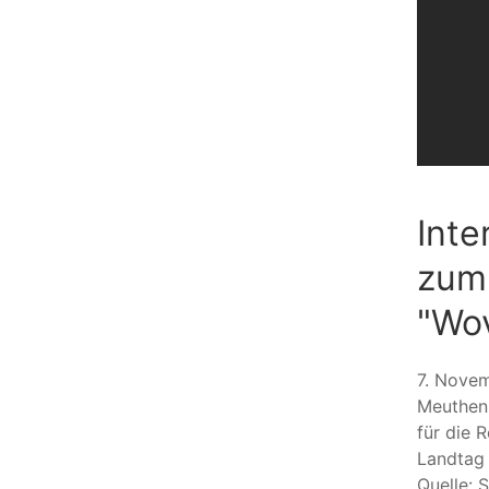
Inte
zum
"Wov
7. Novem
Meuthen 
für die 
Landtag 
Quelle: 