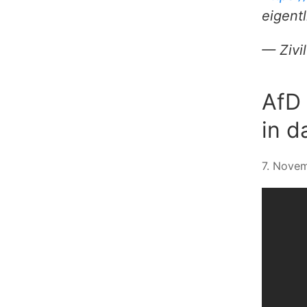
eigent
— Zivi
AfD 
in d
7. Novem