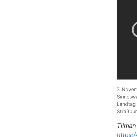
7. Novem
Sinneswa
Landtag 
Straßbur
Tilman
https: