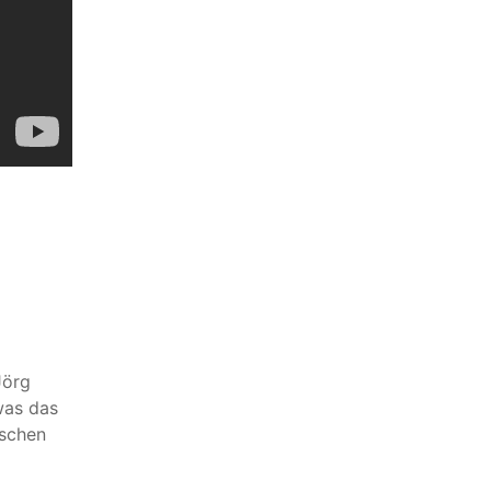
Jörg
was das
ischen