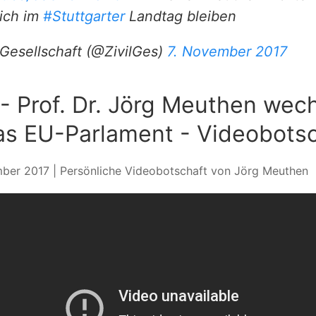
lich im
#Stuttgarter
Landtag bleiben
lGesellschaft (@ZivilGes)
7. November 2017
- Prof. Dr. Jörg Meuthen wech
as EU-Parlament - Videobots
ber 2017 | Persönliche Videobotschaft von Jörg Meuthen