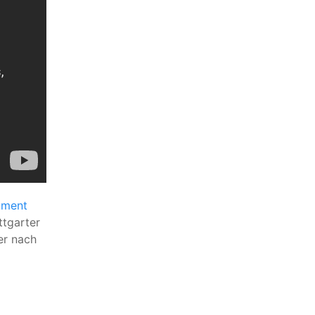
ament
ttgarter
er nach