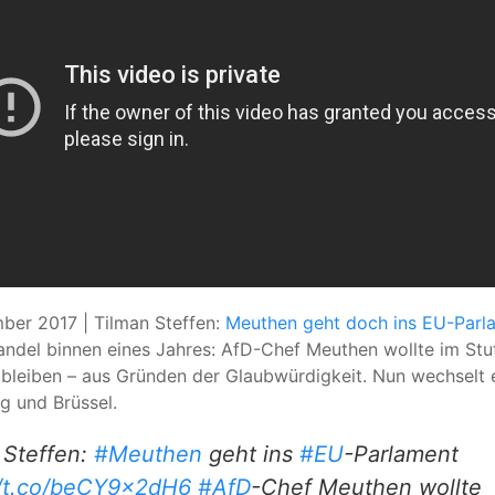
ber 2017 | Tilman Steffen:
Meuthen geht doch ins EU-Parl
ndel binnen eines Jahres: AfD-Chef Meuthen wollte im Stu
bleiben – aus Gründen der Glaubwürdigkeit. Nun wechselt 
g und Brüssel.
 Steffen:
#Meuthen
geht ins
#EU
-Parlament
//t.co/beCY9x2dH6
#AfD
-Chef Meuthen wollte