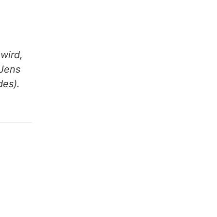
 wird,
(Jens
des).