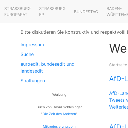
STRASSBURG E
STRASSBURG E
BADEN-
BUNDESTAG
UROPARAT
P
WÜRTTEM
Bitte diskutieren Sie konstruktiv und respektvoll! 
We
Impressum
Suche
euroedit, bundesedit und
Startseite
landesedit
AfD-
Spaltungen
AfD-Lan
Werbung
Tweets 
Weiterle
Buch von David Schlesinger
"
Die Zeit des Anderen
"
AfD-L
Mikrodosierung.com