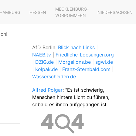
MECKLENBURG-
HAMBURG
HESSEN
NIEDERSACHSEN
VORPOMMERN
ich!
AfD Berlin:
Blick nach Links
|
NAEB.tv
|
Friedliche-Loesungen.org
|
DZiG.de
|
Morgellons.be
|
sgwl.de
|
Kolpak.de
|
Franz-Sternbald.com
|
Wasserscheiden.de
Alfred Polgar
: "Es ist schwierig,
Menschen hinters Licht zu führen,
sobald es ihnen aufgegangen ist."