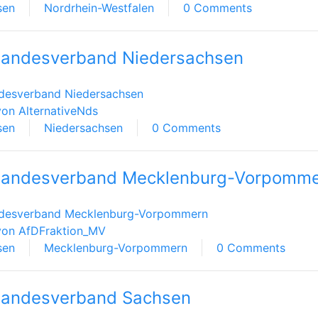
sen
Nordrhein-Westfalen
0 Comments
andesverband Niedersachsen
desverband Niedersachsen
on AlternativeNds
sen
Niedersachsen
0 Comments
Landesverband Mecklenburg-Vorpomm
desverband Mecklenburg-Vorpommern
von AfDFraktion_MV
sen
Mecklenburg-Vorpommern
0 Comments
Landesverband Sachsen