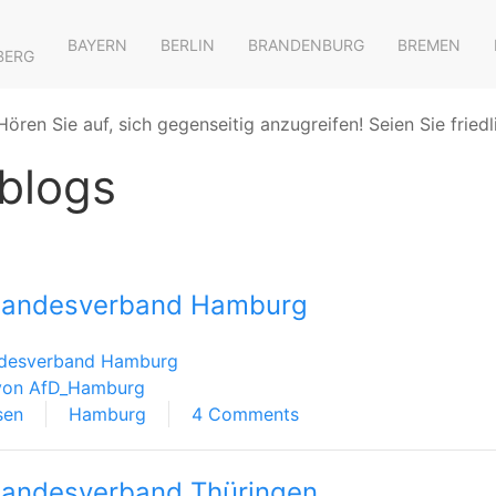
BAYERN
BERLIN
BRANDENBURG
BREMEN
BERG
Hören Sie auf, sich gegenseitig anzugreifen! Seien Sie friedl
blogs
Landesverband Hamburg
desverband Hamburg
von AfD_Hamburg
sen
Hamburg
4 Comments
andesverband Thüringen