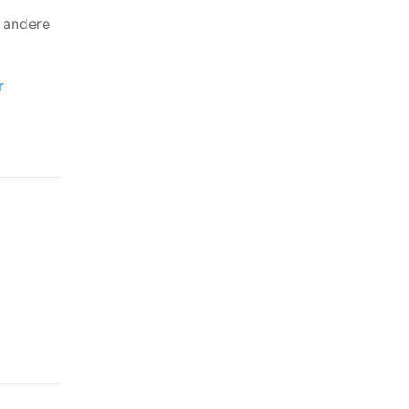
e andere
r