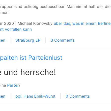
gruppen sind beliebig austauschbar. Man nimmt halt die, di
hmen!
ar 2020 | Michael Klonovsky
über das, was in einem Berline
nt vorfallen kann
sen
Straßburg EP
3 Comments
palten ist Parteienlust
e und herrsche!
eine
Partei
?
sen
pol. Hans Emik-Wurst
0 Comments