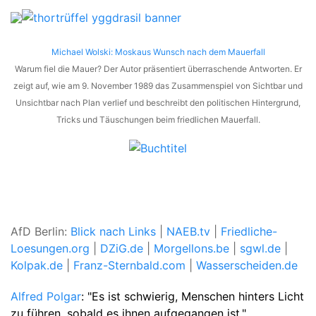
Michael Wolski: Moskaus Wunsch nach dem Mauerfall
Warum fiel die Mauer? Der Autor präsentiert überraschende Antworten. Er
zeigt auf, wie am 9. November 1989 das Zusammenspiel von Sichtbar und
Unsichtbar nach Plan verlief und beschreibt den politischen Hintergrund,
Tricks und Täuschungen beim friedlichen Mauerfall.
AfD Berlin:
Blick nach Links
|
NAEB.tv
|
Friedliche-
Loesungen.org
|
DZiG.de
|
Morgellons.be
|
sgwl.de
|
Kolpak.de
|
Franz-Sternbald.com
|
Wasserscheiden.de
Alfred Polgar
: "Es ist schwierig, Menschen hinters Licht
zu führen, sobald es ihnen aufgegangen ist."