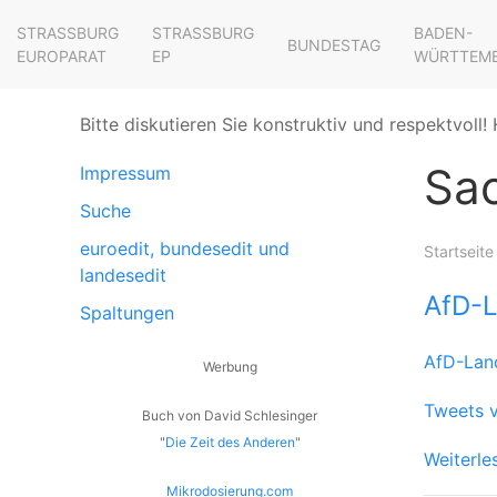
STRASSBURG E
STRASSBURG E
BADEN-
BUNDESTAG
UROPARAT
P
WÜRTTEM
Bitte diskutieren Sie konstruktiv und respektvoll! 
Sa
Impressum
Suche
euroedit, bundesedit und
Startseite
landesedit
AfD-L
Spaltungen
AfD-Lan
Werbung
Tweets v
Buch von David Schlesinger
"
Die Zeit des Anderen
"
Weiterle
Mikrodosierung.com