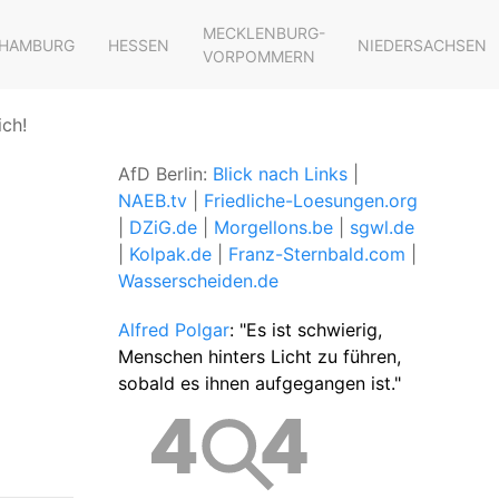
MECKLENBURG-
HAMBURG
HESSEN
NIEDERSACHSEN
VORPOMMERN
ich!
AfD Berlin:
Blick nach Links
|
NAEB.tv
|
Friedliche-Loesungen.org
|
DZiG.de
|
Morgellons.be
|
sgwl.de
|
Kolpak.de
|
Franz-Sternbald.com
|
Wasserscheiden.de
Alfred Polgar
: "Es ist schwierig,
Menschen hinters Licht zu führen,
sobald es ihnen aufgegangen ist."