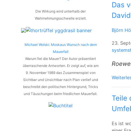
Das v
Die Wirkung wird unterhalb der
David
Wahrnehmungsschwelle erzielt.
Björn H
23. Sep
Michael Wolski: Moskaus Wunsch nach dem
systemst
Mauerfall
Warum fiel die Mauer? Der Autor präsentiert
Roewer 
überraschende Antworten. Er zeigt auf, wie am
9. November 1989 das Zusammenspiel von
Weiterle
Sichtbar und Unsichtbar nach Plan verlief und
beschreibt den politischen Hintergrund, Tricks
und Täuschungen beim friedlichen Mauerfall.
Teile
Umfe
Es ist w
einer Fr