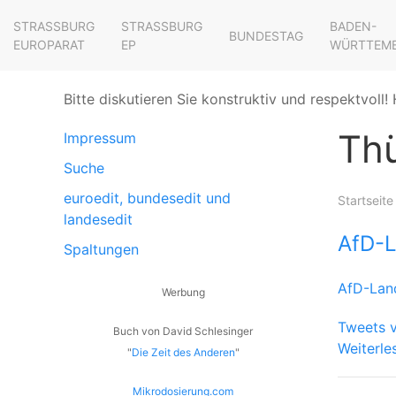
STRASSBURG E
STRASSBURG E
BADEN-
BUNDESTAG
UROPARAT
P
WÜRTTEM
Bitte diskutieren Sie konstruktiv und respektvoll! 
Th
Impressum
Suche
euroedit, bundesedit und
Startseite
landesedit
AfD-L
Spaltungen
AfD-Lan
Werbung
Tweets 
Buch von David Schlesinger
Weiterle
"
Die Zeit des Anderen
"
Mikrodosierung.com