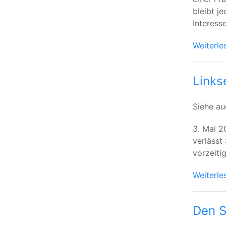
bleibt j
Interess
Weiterle
Links
Siehe a
3. Mai 2
verlässt
vorzeitig
Weiterle
Den S