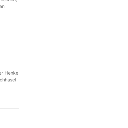
den
er Henke
rchhasel