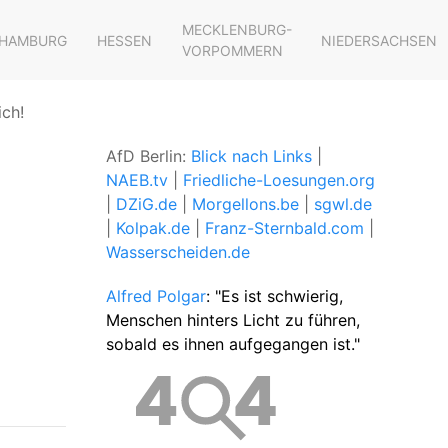
MECKLENBURG-
HAMBURG
HESSEN
NIEDERSACHSEN
VORPOMMERN
ich!
AfD Berlin:
Blick nach Links
|
NAEB.tv
|
Friedliche-Loesungen.org
|
DZiG.de
|
Morgellons.be
|
sgwl.de
|
Kolpak.de
|
Franz-Sternbald.com
|
Wasserscheiden.de
Alfred Polgar
: "Es ist schwierig,
Menschen hinters Licht zu führen,
sobald es ihnen aufgegangen ist."