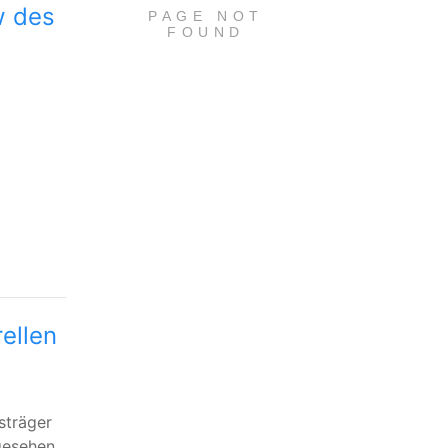
w des
rellen
sträger
gesehen,