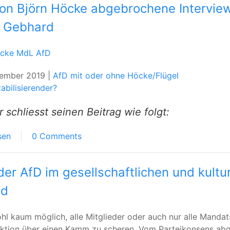
on Björn Höcke abgebrochene Intervie
 Gebhard
öcke MdL AfD
tember 2019 |
AfD mit oder ohne Höcke/Flügel
abilisierender?
schliesst seinen Beitrag wie folgt:
sen
0 Comments
 der AfD im gesellschaftlichen und kultu
ld
ohl kaum möglich, alle Mitglieder oder auch nur alle Mandat
aktion über einen Kamm zu scheren. Vom Parteikonsens ab