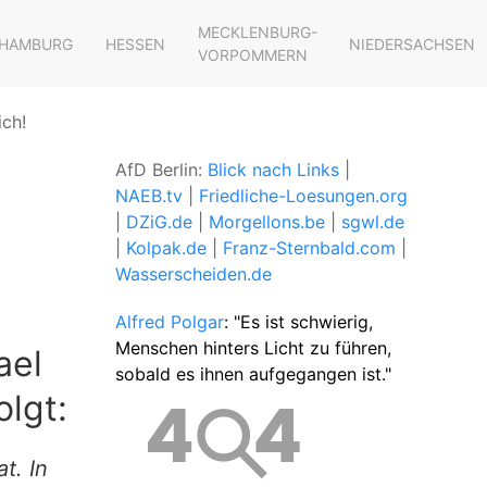
MECKLENBURG-
HAMBURG
HESSEN
NIEDERSACHSEN
VORPOMMERN
ich!
AfD Berlin:
Blick nach Links
|
NAEB.tv
|
Friedliche-Loesungen.org
|
DZiG.de
|
Morgellons.be
|
sgwl.de
|
Kolpak.de
|
Franz-Sternbald.com
|
Wasserscheiden.de
Alfred Polgar
: "Es ist schwierig,
Menschen hinters Licht zu führen,
ael
sobald es ihnen aufgegangen ist."
olgt:
t. In