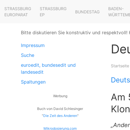
STRASSBURG E
STRASSBURG E
BADEN-
BUNDESTAG
UROPARAT
P
WÜRTTEM
Bitte diskutieren Sie konstruktiv und respektvoll! 
De
Impressum
Suche
euroedit, bundesedit und
Startseite
landesedit
Deuts
Spaltungen
Am 5
Werbung
Klo
Buch von David Schlesinger
"
Die Zeit des Anderen
"
„Ander
Mikrodosierung.com