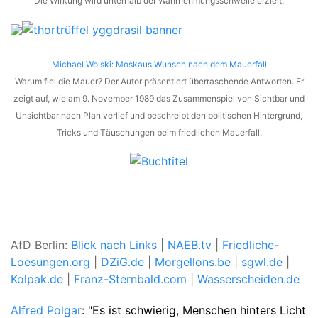
Die Wirkung wird unterhalb der Wahrnehmungsschwelle erzielt.
Michael Wolski: Moskaus Wunsch nach dem Mauerfall
Warum fiel die Mauer? Der Autor präsentiert überraschende Antworten. Er
zeigt auf, wie am 9. November 1989 das Zusammenspiel von Sichtbar und
Unsichtbar nach Plan verlief und beschreibt den politischen Hintergrund,
Tricks und Täuschungen beim friedlichen Mauerfall.
AfD Berlin:
Blick nach Links
|
NAEB.tv
|
Friedliche-
Loesungen.org
|
DZiG.de
|
Morgellons.be
|
sgwl.de
|
Kolpak.de
|
Franz-Sternbald.com
|
Wasserscheiden.de
Alfred Polgar
: "Es ist schwierig, Menschen hinters Licht